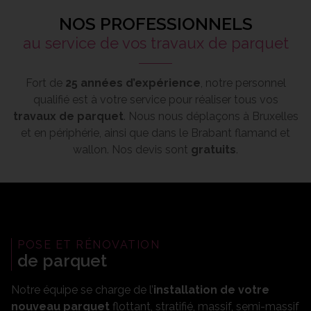
NOS PROFESSIONNELS
au service de vos travaux de parquet
Fort de
25 années d’expérience
, notre personnel
qualifié est à votre service pour réaliser tous vos
travaux de parquet
. Nous nous déplaçons à Bruxelles
et en périphérie, ainsi que dans le Brabant flamand et
wallon. Nos devis sont
gratuits
.
POSE ET RÉNOVATION
de parquet
Notre équipe se charge de l’
installation de votre
nouveau parquet
flottant, stratifié, massif, semi-massif