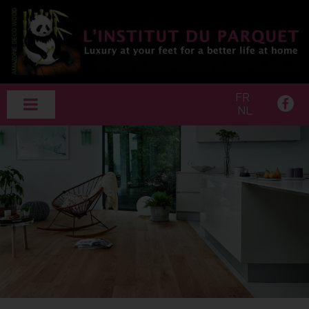
FR
NL