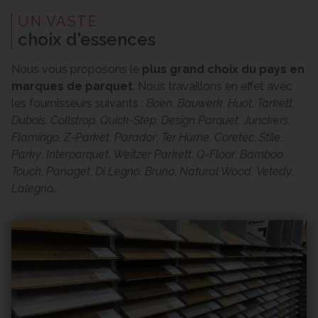
UN VASTE
choix d'essences
Nous vous proposons le
plus grand choix du pays en
marques de parquet
. Nous travaillons en effet avec
les fournisseurs suivants :
Boen, Bauwerk
,
Huot
,
Tarkett
,
Dubois
,
Collstrop
,
Quick-Step
,
Design Parquet
,
Junckers
,
Flamingo
,
Z-Parket
,
Parador
,
Ter Hürne
,
Coretec
,
Stile
,
Parky
,
Interparquet
,
Weitzer Parkett
,
Q-Floor
,
Bamboo
Touch
,
Panaget
,
Di Legno
,
Bruno
,
Natural Wood
,
Vetedy
,
Lalegno…